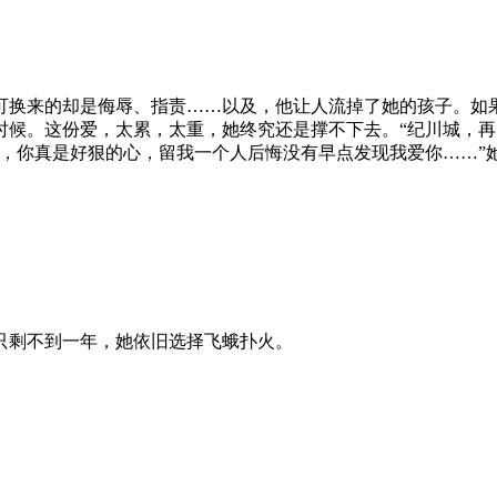
换来的却是侮辱、指责……以及，他让人流掉了她的孩子。如
时候。这份爱，太累，太重，她终究还是撑不下去。“纪川城，再
柒，你真是好狠的心，留我一个人后悔没有早点发现我爱你……”
只剩不到一年，她依旧选择飞蛾扑火。