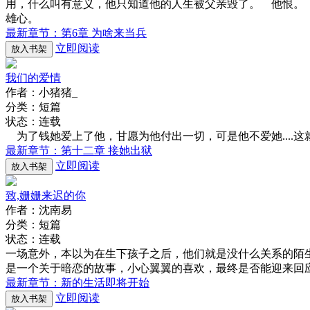
用，什么叫有意义，他只知道他的人生被父亲毁了。 他恨。
雄心。
最新章节：第6章 为啥来当兵
立即阅读
放入书架
我们的爱情
作者：小猪猪_
分类：短篇
状态：连载
为了钱她爱上了他，甘愿为他付出一切，可是他不爱她....这
最新章节：第十二章 接她出狱
立即阅读
放入书架
致,姗姗来迟的你
作者：沈南易
分类：短篇
状态：连载
一场意外，本以为在生下孩子之后，他们就是没什么关系的陌
是一个关于暗恋的故事，小心翼翼的喜欢，最终是否能迎来回应
最新章节：新的生活即将开始
立即阅读
放入书架