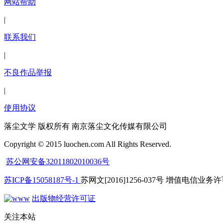
网站帮助
|
联系我们
|
不良作品举报
|
使用协议
落尘文学 版权所有 南京落尘文化传媒有限公司
Copyright © 2015 luochen.com All Rights Reserved.
苏公网安备32011802010036号
苏ICP备15058187号-1
苏网文[2016]1256-037号 增值电信业务许可
出版物经营许可证
关注本站