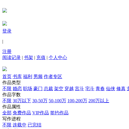
登录
|
注册
阅读记录
|
书架
|
充值
|
个人中心
首页
书库
福利
男频
作者专区
作品类型
不限
婚恋
职场
豪门
总裁
架空
穿越
宫斗
宅斗
青春
仙侠
修真
作品字数
不限
30万以下
30-50万
50-100万
100-200万
200万以上
作品属性
全部
免费作品
VIP作品
签约作品
写作进程
不限
连载中
已完结