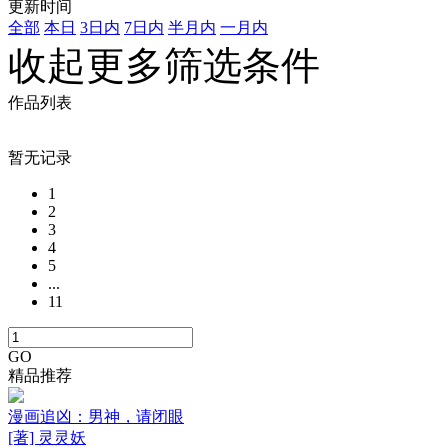
更新时间
全部
本日
3日内
7日内
半月内
一月内
收起更多筛选条件
作品列表
暂无记录
1
2
3
4
5
...
11
GO
精品推荐
漫画追凶：男神，请闭眼
[著] 灵灵妖