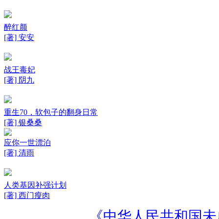
醉红颜
[著] 安安
战王毒妃
[著] 阴九
重生70，软包子的翻身日常
[著] 银桑桑
应你一世漂泊
[著] 清雨
人类基因补强计划
[著] 西门瘦肉
《中华人民共和国未