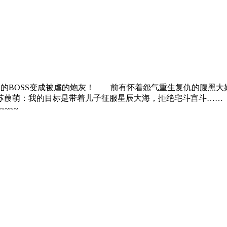
人的BOSS变成被虐的炮灰！ 前有怀着怨气重生复仇的腹
葭萌：我的目标是带着儿子征服星辰大海，拒绝宅斗宫斗……
~~~