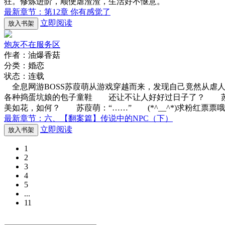
狂。修炼进阶，顺便虐渣渣，生活好不惬意。
最新章节：第12章 你有感觉了
立即阅读
放入书架
炮灰不在服务区
作者：油爆香菇
分类：婚恋
状态：连载
全息网游BOSS苏葭萌从游戏穿越而来，发现自己竟然从虐
各种捣蛋坑娘的包子童鞋 还让不让人好好过日子了？ 苏
美如花，如何？ 苏葭萌：“……” (*^__^*)求粉红票票哦~
最新章节：六、【翻案篇】传说中的NPC（下）
立即阅读
放入书架
1
2
3
4
5
...
11