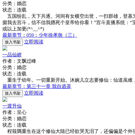
分类：婚恋
状态：连载
五国纷乱，天下共逐。河间有女横空出世，一扫群雄，登基为
掇我去宫斗，信不信我摁死个皇帝给你看！”宫斗直播系统：“宝
或以上加更(*^__^*)
最新章节：059：少年徐孝舆（三）
立即阅读
放入书架
一品仙娇
作者：文飘过峰
分类：婚恋
状态：连载
重生于幼年。一切重新开始。沐婉儿立志要修仙：仙道虽难
最新章节：第三十一章 我自逍遥
立即阅读
放入书架
一渡升仙
作者：呈心
分类：婚恋
状态：连载
程筱隅重生在这个修仙大陆已经欲哭无泪了，还偏偏是个外