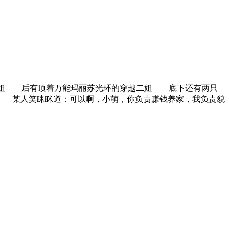
黑大姐 后有顶着万能玛丽苏光环的穿越二姐 底下还有两只
 某人笑眯眯道：可以啊，小萌，你负责赚钱养家，我负责貌