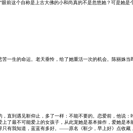
。”眼前这个自称是上古大佛的小和尚真的不是忽悠她？可是她
苦一生的命运。老天垂怜，给了她重活一次的机会。陈丽姝当
，直到遇见靳仰止，多了一样：不能不要的。恋爱前，他说：
爱上了最不可能爱上的女孩子，从此宠她是基本操作，爱她是本
界只有我知道，蓝蓝有多好。——原名《靳少，早上好》点收藏