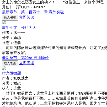
女主的命怎么还应女主的劫？！ “这位施主，来修个佛吧
升仙》书群QQ:483149692
最新章节：第一百四十一章 意外突破
立即阅读
放入书架
重生七零：长姐为大
作者：木十一
分类：婚恋
状态：连载
前世的陈丽姝从选择嫁给村里的知青陆成鸣开始，注定了她悲
家娘家齐发家。
最新章节：第20章 被迫降价
立即阅读
放入书架
时光微微甜
作者：妖妖逃之
分类：婚恋
状态：连载
对于叶微蓝而言，这世界上的东西分两种：她想要的和不要的
蓝蓝，你是我的百死不悔。……京城最英俊矜贵的靳家三少爷
才能嫁给他。他却说：上辈子拯救银河系的人是我。因为全世