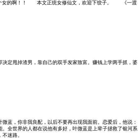
是个女的啊！！ 本文正统女修仙文，欢迎下饺子。 《一渡
即决定甩掉渣男，靠自己的双手发家致富。赚钱上学两手抓，婆
叶微蓝，你非我良配，以后不要再出现我面前。恋爱后，他说：
能。全世界的人都在说他有多好，叶微蓝是上辈子拯救了银河系
，不迷路。