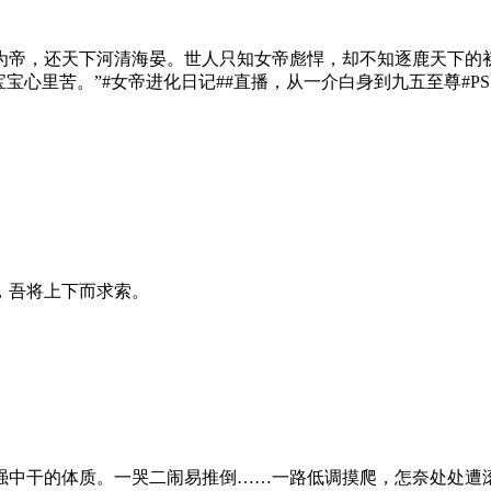
帝，还天下河清海晏。世人只知女帝彪悍，却不知逐鹿天下的初
宝心里苦。”#女帝进化日记##直播，从一介白身到九五至尊#P
，吾将上下而求索。
强中干的体质。一哭二闹易推倒……一路低调摸爬，怎奈处处遭