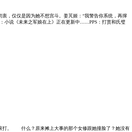
衷，仅仅是因为她不想宫斗。姜芃姬：“我警告你系统，再撺
S：小说《未来之军娘在上》正在更新中……PPS：打赏和氏璧
滚打。 什么？原来摊上大事的那个女修跟她撞脸了？她没有