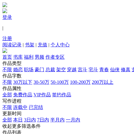
登录
|
注册
阅读记录
|
书架
|
充值
|
个人中心
首页
书库
福利
男频
作者专区
作品类型
不限
婚恋
职场
豪门
总裁
架空
穿越
宫斗
宅斗
青春
仙侠
修真
作品字数
不限
30万以下
30-50万
50-100万
100-200万
200万以上
作品属性
全部
免费作品
VIP作品
签约作品
写作进程
不限
连载中
已完结
更新时间
全部
本日
3日内
7日内
半月内
一月内
收起更多筛选条件
作品列表