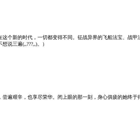
这个新的时代，一切都变得不同。征战异界的飞船法宝、战甲
(,,???,,)。）
尝遍艰辛，也享尽荣华。闭上眼的那一刻，身心俱疲的她终于