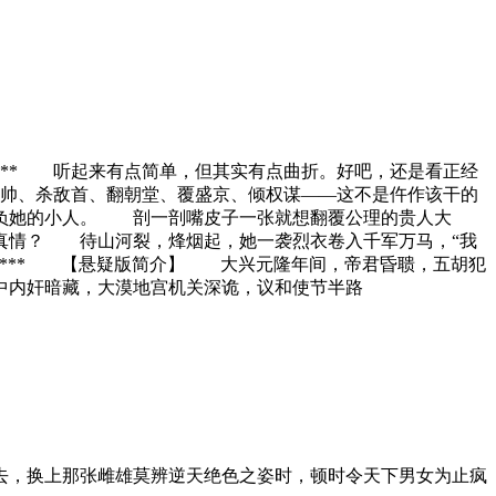
** 听起来有点简单，但其实有点曲折。好吧，还是看正经
帅、杀敌首、翻朝堂、覆盛京、倾权谋——这不是仵作该干的
她的小人。 剖一剖嘴皮子一张就想翻覆公理的贵人大
真情？ 待山河裂，烽烟起，她一袭烈衣卷入千军万马，“我
*** 【悬疑版简介】 大兴元隆年间，帝君昏聩，五胡犯
中内奸暗藏，大漠地宫机关深诡，议和使节半路
去，换上那张雌雄莫辨逆天绝色之姿时，顿时令天下男女为止疯