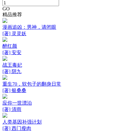
GO
精品推荐
漫画追凶：男神，请闭眼
[著] 灵灵妖
醉红颜
[著] 安安
战王毒妃
[著] 阴九
重生70，软包子的翻身日常
[著] 银桑桑
应你一世漂泊
[著] 清雨
人类基因补强计划
[著] 西门瘦肉