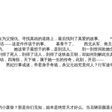
为父报仇、寻找真凶的道路上，最后找到了真爱的故事。 *
说话——这是仵作该干的事。 暮青干了。 西北从军、救主
的。 她这辈子最想干的事，是剖活人。 剖一剖世间欺她负
得了死人，剖得了活人，剖得了这铁血王朝，却如何剖解此生
雷动，四海惊，天下倾，属于她一生的传奇，此刻，开启—— 
 男妃行事成迷，帝君身手奇诡，杀父元凶究竟何人？行军途
的小废柴？那是你们无知，姐本是绝世天才好么。当丑陋容颜退