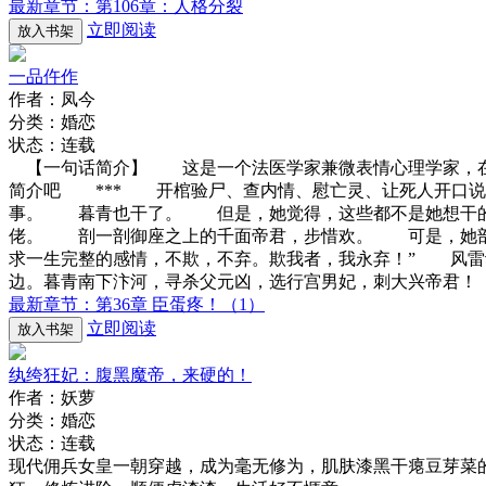
最新章节：第106章：人格分裂
立即阅读
放入书架
一品仵作
作者：凤今
分类：婚恋
状态：连载
【一句话简介】 这是一个法医学家兼微表情心理学家，在
简介吧 *** 开棺验尸、查内情、慰亡灵、让死人开口
事。 暮青也干了。 但是，她觉得，这些都不是她想干
佬。 剖一剖御座之上的千面帝君，步惜欢。 可是，她剖
求一生完整的感情，不欺，不弃。欺我者，我永弃！” 风
边。暮青南下汴河，寻杀父元凶，选行宫男妃，刺大兴帝君！
最新章节：第36章 臣蛋疼！（1）
立即阅读
放入书架
纨绔狂妃：腹黑魔帝，来硬的！
作者：妖萝
分类：婚恋
状态：连载
现代佣兵女皇一朝穿越，成为毫无修为，肌肤漆黑干瘪豆芽菜