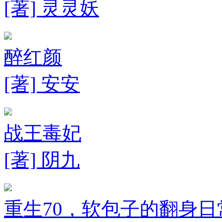
[著] 灵灵妖
醉红颜
[著] 安安
战王毒妃
[著] 阴九
重生70，软包子的翻身日