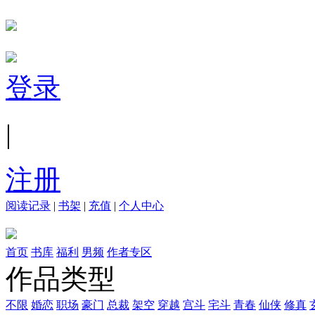
登录
|
注册
阅读记录
|
书架
|
充值
|
个人中心
首页
书库
福利
男频
作者专区
作品类型
不限
婚恋
职场
豪门
总裁
架空
穿越
宫斗
宅斗
青春
仙侠
修真