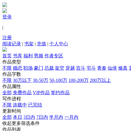
登录
|
注册
阅读记录
|
书架
|
充值
|
个人中心
首页
书库
福利
男频
作者专区
作品类型
不限
婚恋
职场
豪门
总裁
架空
穿越
宫斗
宅斗
青春
仙侠
修真
作品字数
不限
30万以下
30-50万
50-100万
100-200万
200万以上
作品属性
全部
免费作品
VIP作品
签约作品
写作进程
不限
连载中
已完结
更新时间
全部
本日
3日内
7日内
半月内
一月内
收起更多筛选条件
作品列表