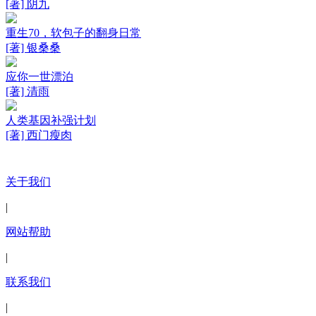
[著] 阴九
重生70，软包子的翻身日常
[著] 银桑桑
应你一世漂泊
[著] 清雨
人类基因补强计划
[著] 西门瘦肉
关于我们
|
网站帮助
|
联系我们
|