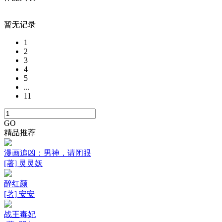
暂无记录
1
2
3
4
5
...
11
GO
精品推荐
漫画追凶：男神，请闭眼
[著] 灵灵妖
醉红颜
[著] 安安
战王毒妃