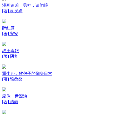
漫画追凶：男神，请闭眼
[著] 灵灵妖
醉红颜
[著] 安安
战王毒妃
[著] 阴九
重生70，软包子的翻身日常
[著] 银桑桑
应你一世漂泊
[著] 清雨