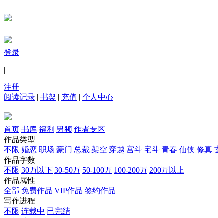
登录
|
注册
阅读记录
|
书架
|
充值
|
个人中心
首页
书库
福利
男频
作者专区
作品类型
不限
婚恋
职场
豪门
总裁
架空
穿越
宫斗
宅斗
青春
仙侠
修真
作品字数
不限
30万以下
30-50万
50-100万
100-200万
200万以上
作品属性
全部
免费作品
VIP作品
签约作品
写作进程
不限
连载中
已完结