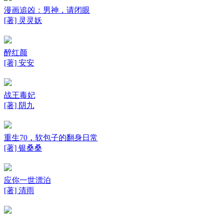
漫画追凶：男神，请闭眼
[著] 灵灵妖
醉红颜
[著] 安安
战王毒妃
[著] 阴九
重生70，软包子的翻身日常
[著] 银桑桑
应你一世漂泊
[著] 清雨