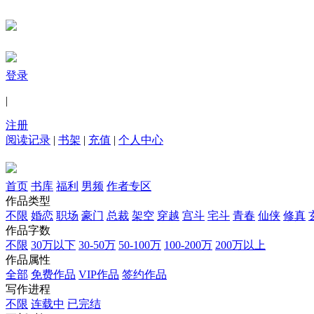
登录
|
注册
阅读记录
|
书架
|
充值
|
个人中心
首页
书库
福利
男频
作者专区
作品类型
不限
婚恋
职场
豪门
总裁
架空
穿越
宫斗
宅斗
青春
仙侠
修真
作品字数
不限
30万以下
30-50万
50-100万
100-200万
200万以上
作品属性
全部
免费作品
VIP作品
签约作品
写作进程
不限
连载中
已完结