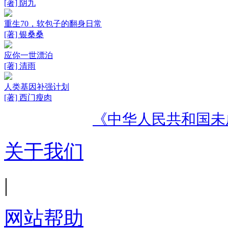
[著] 阴九
重生70，软包子的翻身日常
[著] 银桑桑
应你一世漂泊
[著] 清雨
人类基因补强计划
[著] 西门瘦肉
《中华人民共和国未
关于我们
|
网站帮助