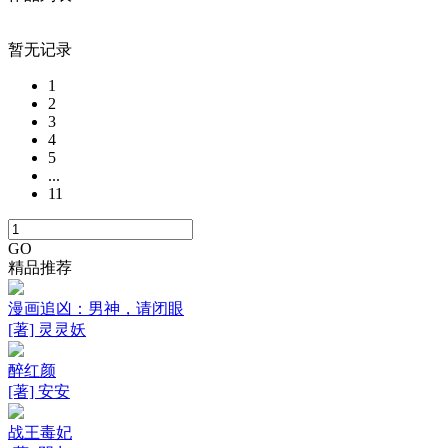
暂无记录
1
2
3
4
5
...
11
GO
精品推荐
漫画追凶：男神，请闭眼
[著] 灵灵妖
醉红颜
[著] 安安
战王毒妃