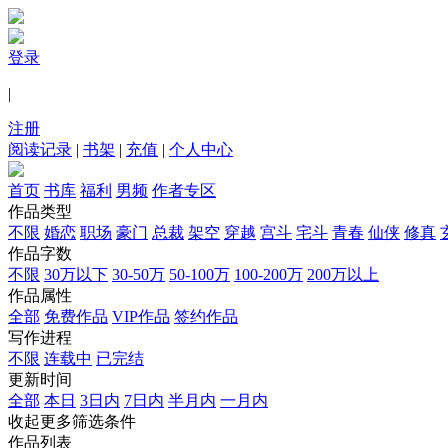
登录
|
注册
阅读记录
|
书架
|
充值
|
个人中心
首页
书库
福利
男频
作者专区
作品类型
不限
婚恋
职场
豪门
总裁
架空
穿越
宫斗
宅斗
青春
仙侠
修真
作品字数
不限
30万以下
30-50万
50-100万
100-200万
200万以上
作品属性
全部
免费作品
VIP作品
签约作品
写作进程
不限
连载中
已完结
更新时间
全部
本日
3日内
7日内
半月内
一月内
收起更多筛选条件
作品列表