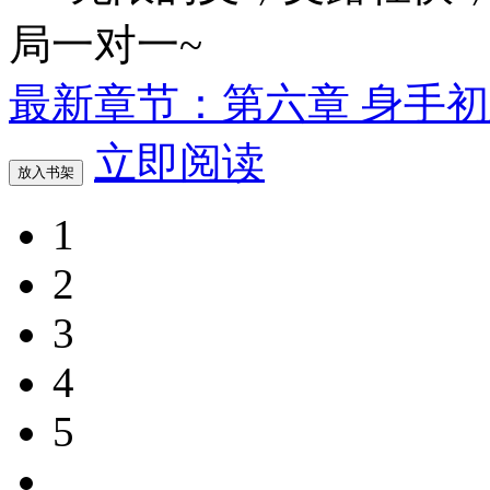
局一对一~
最新章节：第六章 身手初
立即阅读
放入书架
1
2
3
4
5
...