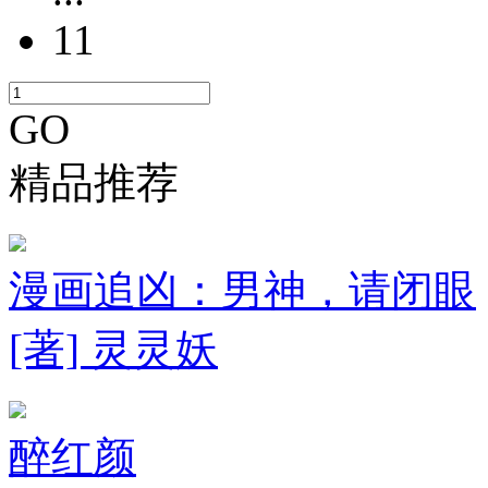
11
GO
精品推荐
漫画追凶：男神，请闭眼
[著] 灵灵妖
醉红颜