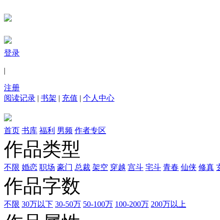
登录
|
注册
阅读记录
|
书架
|
充值
|
个人中心
首页
书库
福利
男频
作者专区
作品类型
不限
婚恋
职场
豪门
总裁
架空
穿越
宫斗
宅斗
青春
仙侠
修真
作品字数
不限
30万以下
30-50万
50-100万
100-200万
200万以上