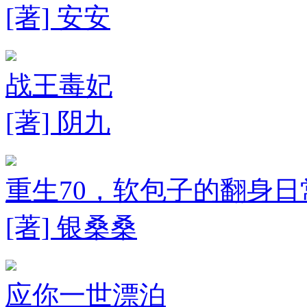
[著] 安安
战王毒妃
[著] 阴九
重生70，软包子的翻身日
[著] 银桑桑
应你一世漂泊