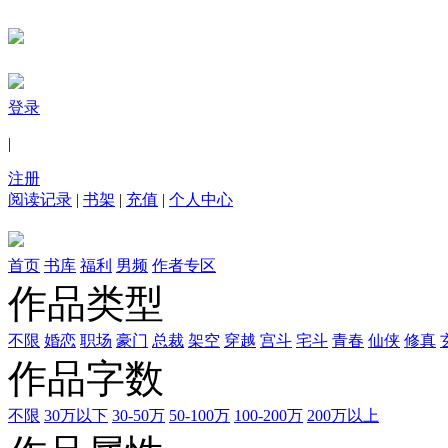
登录
|
注册
阅读记录
|
书架
|
充值
|
个人中心
首页
书库
福利
男频
作者专区
作品类型
不限
婚恋
职场
豪门
总裁
架空
穿越
宫斗
宅斗
青春
仙侠
修真
作品字数
不限
30万以下
30-50万
50-100万
100-200万
200万以上