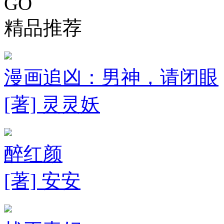
GO
精品推荐
漫画追凶：男神，请闭眼
[著] 灵灵妖
醉红颜
[著] 安安