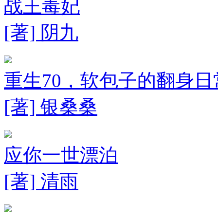
战王毒妃
[著] 阴九
重生70，软包子的翻身日
[著] 银桑桑
应你一世漂泊
[著] 清雨