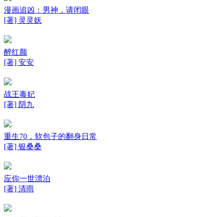
漫画追凶：男神，请闭眼
[著] 灵灵妖
醉红颜
[著] 安安
战王毒妃
[著] 阴九
重生70，软包子的翻身日常
[著] 银桑桑
应你一世漂泊
[著] 清雨