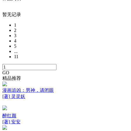
暂无记录
1
2
3
4
5
...
11
GO
精品推荐
漫画追凶：男神，请闭眼
[著] 灵灵妖
醉红颜
[著] 安安