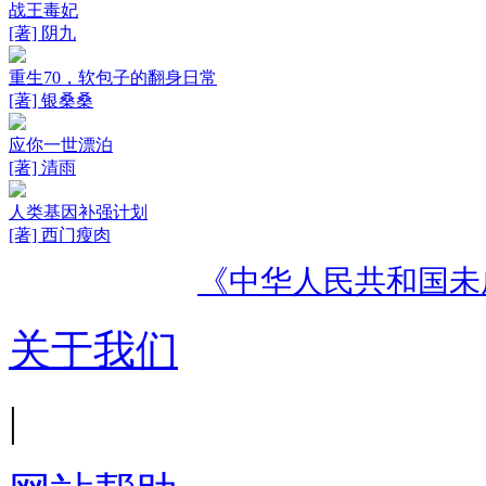
战王毒妃
[著] 阴九
重生70，软包子的翻身日常
[著] 银桑桑
应你一世漂泊
[著] 清雨
人类基因补强计划
[著] 西门瘦肉
《中华人民共和国未
关于我们
|