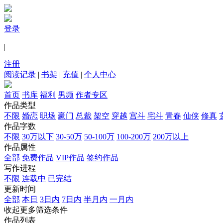
登录
|
注册
阅读记录
|
书架
|
充值
|
个人中心
首页
书库
福利
男频
作者专区
作品类型
不限
婚恋
职场
豪门
总裁
架空
穿越
宫斗
宅斗
青春
仙侠
修真
作品字数
不限
30万以下
30-50万
50-100万
100-200万
200万以上
作品属性
全部
免费作品
VIP作品
签约作品
写作进程
不限
连载中
已完结
更新时间
全部
本日
3日内
7日内
半月内
一月内
收起更多筛选条件
作品列表