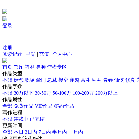
登录
|
注册
阅读记录
|
书架
|
充值
|
个人中心
首页
书库
福利
男频
作者专区
作品类型
不限
婚恋
职场
豪门
总裁
架空
穿越
宫斗
宅斗
青春
仙侠
修真
作品字数
不限
30万以下
30-50万
50-100万
100-200万
200万以上
作品属性
全部
免费作品
VIP作品
签约作品
写作进程
不限
连载中
已完结
更新时间
全部
本日
3日内
7日内
半月内
一月内
收起更多筛选条件