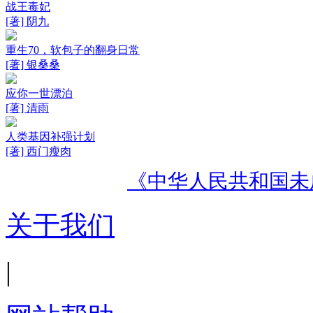
战王毒妃
[著] 阴九
重生70，软包子的翻身日常
[著] 银桑桑
应你一世漂泊
[著] 清雨
人类基因补强计划
[著] 西门瘦肉
《中华人民共和国未
关于我们
|