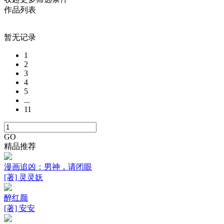
作品列表
暂无记录
1
2
3
4
5
...
11
GO
精品推荐
漫画追凶：男神，请闭眼
[著] 灵灵妖
醉红颜
[著] 安安