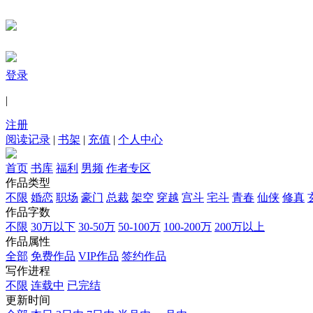
登录
|
注册
阅读记录
|
书架
|
充值
|
个人中心
首页
书库
福利
男频
作者专区
作品类型
不限
婚恋
职场
豪门
总裁
架空
穿越
宫斗
宅斗
青春
仙侠
修真
作品字数
不限
30万以下
30-50万
50-100万
100-200万
200万以上
作品属性
全部
免费作品
VIP作品
签约作品
写作进程
不限
连载中
已完结
更新时间