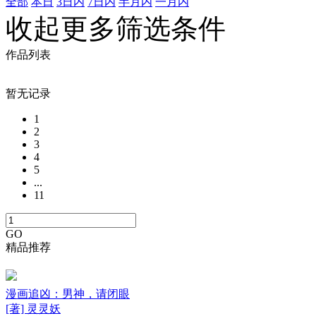
全部
本日
3日内
7日内
半月内
一月内
收起更多筛选条件
作品列表
暂无记录
1
2
3
4
5
...
11
GO
精品推荐
漫画追凶：男神，请闭眼
[著] 灵灵妖