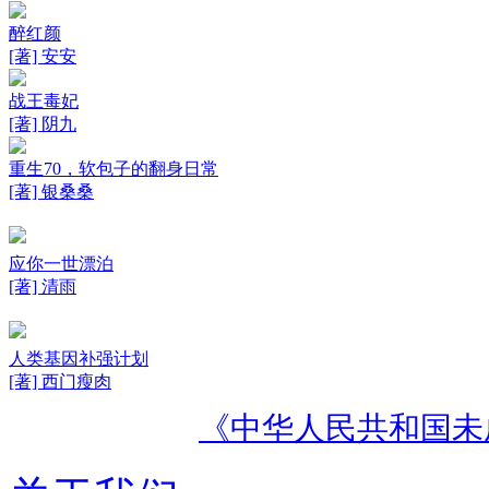
醉红颜
[著] 安安
战王毒妃
[著] 阴九
重生70，软包子的翻身日常
[著] 银桑桑
应你一世漂泊
[著] 清雨
人类基因补强计划
[著] 西门瘦肉
《中华人民共和国未