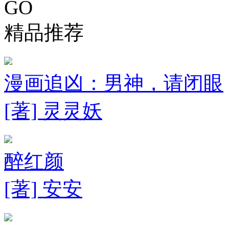
GO
精品推荐
漫画追凶：男神，请闭眼
[著] 灵灵妖
醉红颜
[著] 安安