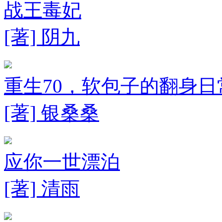
战王毒妃
[著] 阴九
重生70，软包子的翻身日
[著] 银桑桑
应你一世漂泊
[著] 清雨