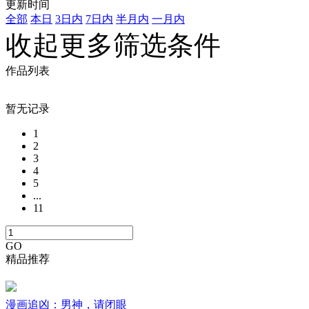
更新时间
全部
本日
3日内
7日内
半月内
一月内
收起更多筛选条件
作品列表
暂无记录
1
2
3
4
5
...
11
GO
精品推荐
漫画追凶：男神，请闭眼