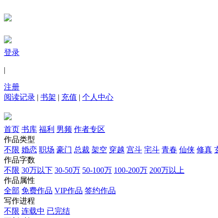
登录
|
注册
阅读记录
|
书架
|
充值
|
个人中心
首页
书库
福利
男频
作者专区
作品类型
不限
婚恋
职场
豪门
总裁
架空
穿越
宫斗
宅斗
青春
仙侠
修真
作品字数
不限
30万以下
30-50万
50-100万
100-200万
200万以上
作品属性
全部
免费作品
VIP作品
签约作品
写作进程
不限
连载中
已完结