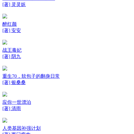
[著] 灵灵妖
醉红颜
[著] 安安
战王毒妃
[著] 阴九
重生70，软包子的翻身日常
[著] 银桑桑
应你一世漂泊
[著] 清雨
人类基因补强计划