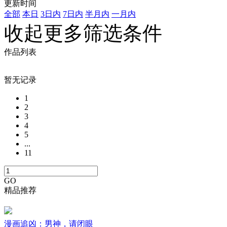
更新时间
全部
本日
3日内
7日内
半月内
一月内
收起更多筛选条件
作品列表
暂无记录
1
2
3
4
5
...
11
GO
精品推荐
漫画追凶：男神，请闭眼