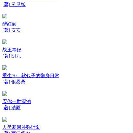
[著] 灵灵妖
醉红颜
[著] 安安
战王毒妃
[著] 阴九
重生70，软包子的翻身日常
[著] 银桑桑
应你一世漂泊
[著] 清雨
人类基因补强计划