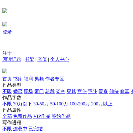
登录
|
注册
阅读记录
|
书架
|
充值
|
个人中心
首页
书库
福利
男频
作者专区
作品类型
不限
婚恋
职场
豪门
总裁
架空
穿越
宫斗
宅斗
青春
仙侠
修真
作品字数
不限
30万以下
30-50万
50-100万
100-200万
200万以上
作品属性
全部
免费作品
VIP作品
签约作品
写作进程
不限
连载中
已完结