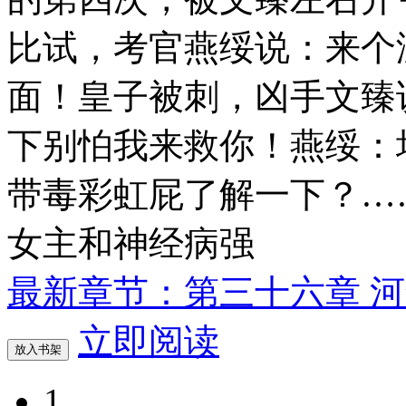
比试，考官燕绥说：来个
面！皇子被刺，凶手文臻
下别怕我来救你！燕绥：
带毒彩虹屁了解一下？…
女主和神经病强
最新章节：第三十六章 
立即阅读
放入书架
1