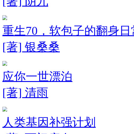
[著] 阴九
重生70，软包子的翻身日
[著] 银桑桑
应你一世漂泊
[著] 清雨
人类基因补强计划