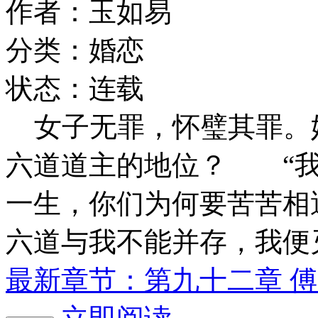
作者：玉如易
分类：婚恋
状态：连载
女子无罪，怀璧其罪。
六道道主的地位？ “我
一生，你们为何要苦苦相
六道与我不能并存，我便
最新章节：第九十二章 