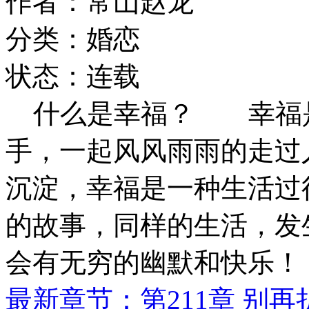
作者：常山赵龙
分类：婚恋
状态：连载
什么是幸福？ 幸福是
手，一起风风雨雨的走过
沉淀，幸福是一种生活过
的故事，同样的生活，发
会有无穷的幽默和快乐！
最新章节：第211章 别再