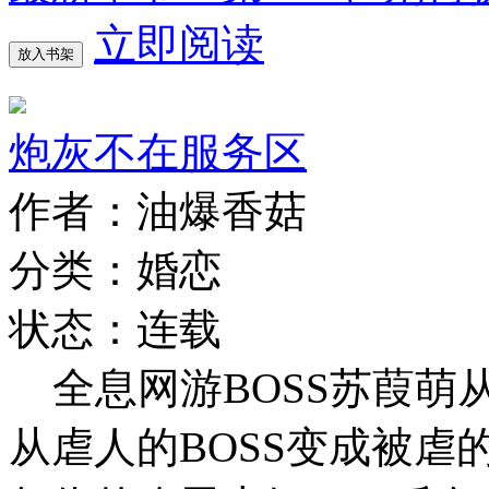
立即阅读
放入书架
炮灰不在服务区
作者：油爆香菇
分类：婚恋
状态：连载
全息网游BOSS苏葭萌
从虐人的BOSS变成被