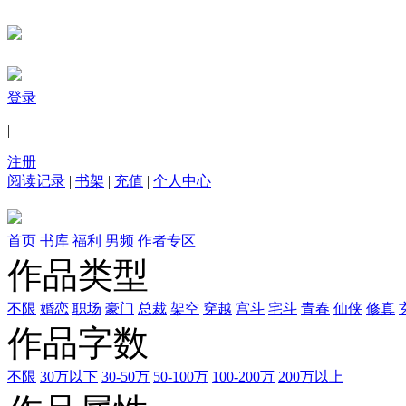
登录
|
注册
阅读记录
|
书架
|
充值
|
个人中心
首页
书库
福利
男频
作者专区
作品类型
不限
婚恋
职场
豪门
总裁
架空
穿越
宫斗
宅斗
青春
仙侠
修真
作品字数
不限
30万以下
30-50万
50-100万
100-200万
200万以上