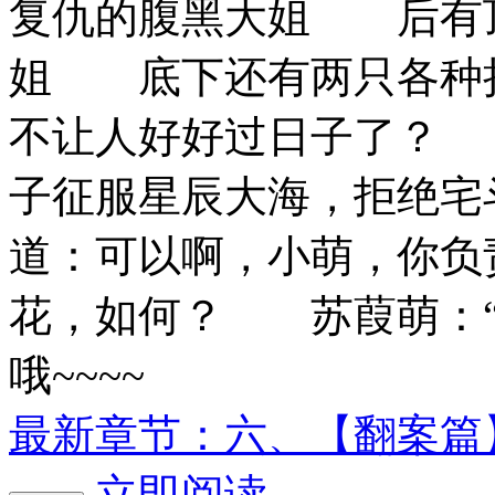
复仇的腹黑大姐 后有
姐 底下还有两只各种
不让人好好过日子了？
子征服星辰大海，拒绝
道：可以啊，小萌，你负
花，如何？ 苏葭萌：“…
哦~~~~
最新章节：六、【翻案篇
立即阅读