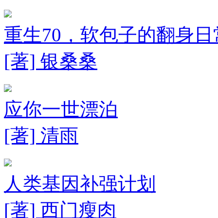
重生70，软包子的翻身日
[著] 银桑桑
应你一世漂泊
[著] 清雨
人类基因补强计划
[著] 西门瘦肉