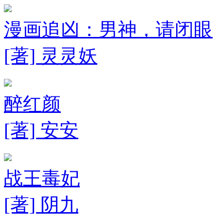
漫画追凶：男神，请闭眼
[著] 灵灵妖
醉红颜
[著] 安安
战王毒妃
[著] 阴九