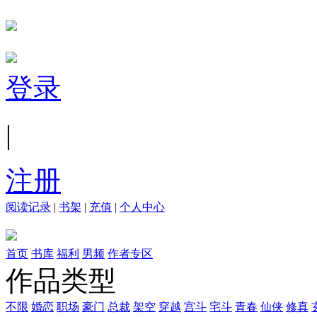
登录
|
注册
阅读记录
|
书架
|
充值
|
个人中心
首页
书库
福利
男频
作者专区
作品类型
不限
婚恋
职场
豪门
总裁
架空
穿越
宫斗
宅斗
青春
仙侠
修真