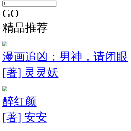
GO
精品推荐
漫画追凶：男神，请闭眼
[著] 灵灵妖
醉红颜
[著] 安安