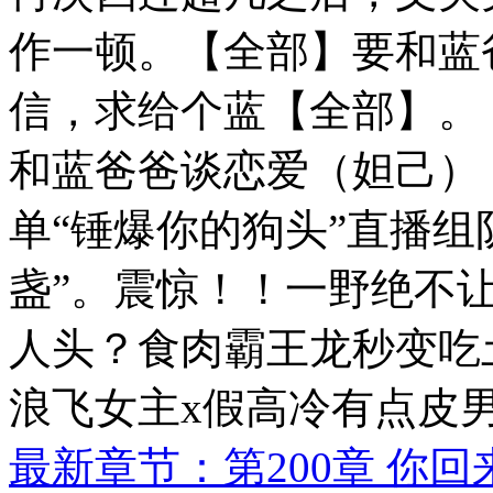
作一顿。【全部】要和蓝
信，求给个蓝【全部】。
和蓝爸爸谈恋爱（妲己）
单“锤爆你的狗头”直播组
盏”。震惊！！一野绝不
人头？食肉霸王龙秒变吃
浪飞女主x假高冷有点皮
最新章节：第200章 你回