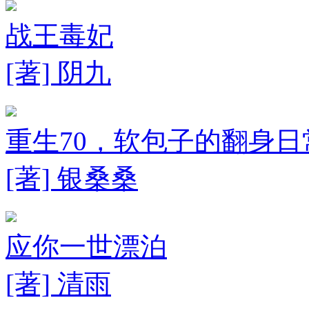
战王毒妃
[著] 阴九
重生70，软包子的翻身日
[著] 银桑桑
应你一世漂泊
[著] 清雨