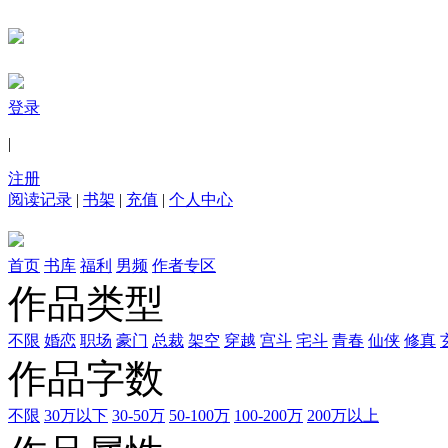
登录
|
注册
阅读记录
|
书架
|
充值
|
个人中心
首页
书库
福利
男频
作者专区
作品类型
不限
婚恋
职场
豪门
总裁
架空
穿越
宫斗
宅斗
青春
仙侠
修真
作品字数
不限
30万以下
30-50万
50-100万
100-200万
200万以上