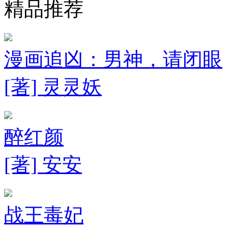
精品推荐
漫画追凶：男神，请闭眼
[著] 灵灵妖
醉红颜
[著] 安安
战王毒妃