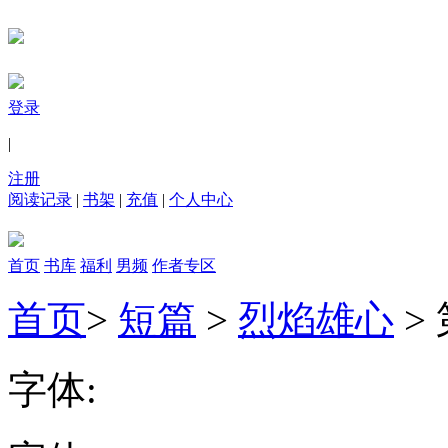
登录
|
注册
阅读记录
|
书架
|
充值
|
个人中心
首页
书库
福利
男频
作者专区
首页
>
短篇
>
烈焰雄心
>
字体: