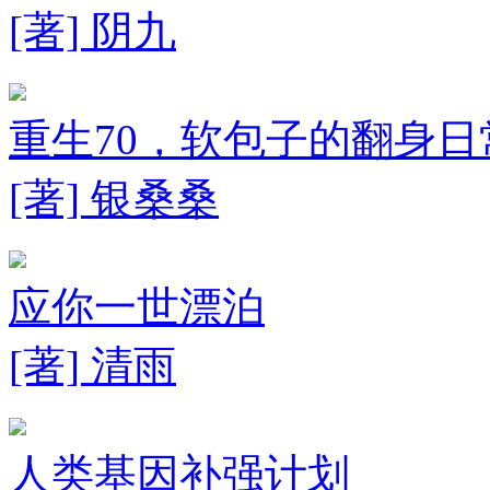
[著] 阴九
重生70，软包子的翻身日
[著] 银桑桑
应你一世漂泊
[著] 清雨
人类基因补强计划