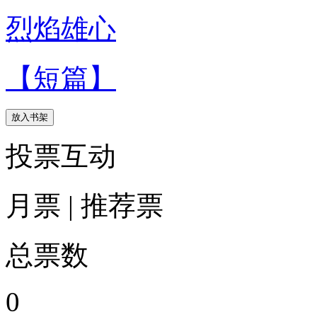
烈焰雄心
【短篇】
放入书架
投票互动
月票
|
推荐票
总票数
0