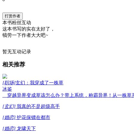
打赏作者
本书粉丝互动
这本书写的实在太好了，
犒劳一下作者大大吧~
暂无互动记录
相关推荐
[职场]
玄幻：我穿成了一株草
冰鉴
穿越异界变成草该怎么办？带上系统，称霸异界！从一株草开
[玄幻]
我真的不是超级高手
[婚恋]
护花保镖在都市
[婚恋]
龙啸天下