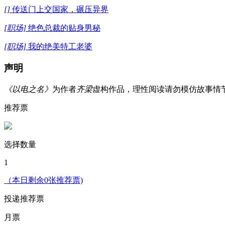
[]
传送门上交国家，碾压异界
[职场]
绝色总裁的贴身男秘
[职场]
我的绝美特工老婆
声明
《以电之名》
为作者
齐梁
虚构作品，理性阅读请勿模仿故事情
推荐票
选择数量
1
（本日剩余0张推荐票)
投递推荐票
月票