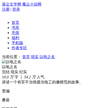
落尘文学网
魔云小说网
注册
|
登录
首页
书库
充值
福利
手机版
作者专区
当前位置：
首页
现实
以电之名
以电之名
完结
现实
纪实
10.0 万
字 丨
54.2 万
人气
讲述一个有官不当情愿当电工的傻模范的故事。
责编
桑葚