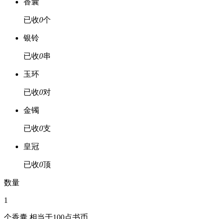
香囊
已收
0
个
银铃
已收
0
串
玉环
已收
0
对
金镯
已收
0
支
皇冠
已收
0
顶
数量
1
个
香囊
相当于
100
点书币