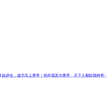
始进化，成为无上青帝！他年我若为青帝，天下人都给我种草