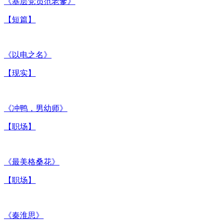
《基层党员范老爹》
【短篇】
《以电之名》
【现实】
《冲鸭，男幼师》
【职场】
《最美格桑花》
【职场】
《秦淮思》