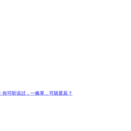
！你可听说过，一株草，可斩星辰？