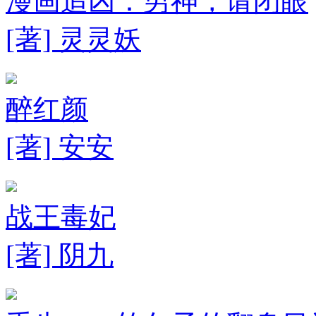
漫画追凶：男神，请闭眼
[著] 灵灵妖
醉红颜
[著] 安安
战王毒妃
[著] 阴九