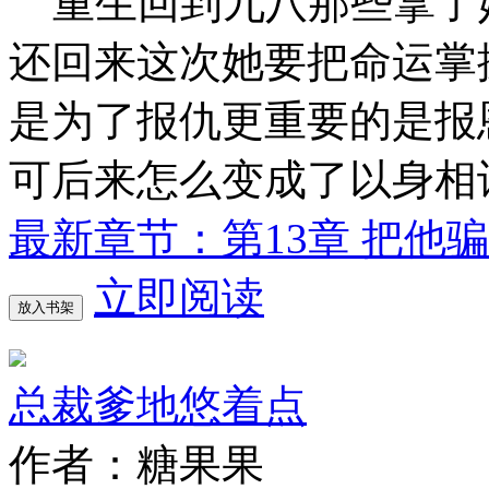
重生回到九八那些拿了
还回来这次她要把命运掌
是为了报仇更重要的是报
可后来怎么变成了以身相
最新章节：第13章 把他
立即阅读
放入书架
总裁爹地悠着点
作者：糖果果