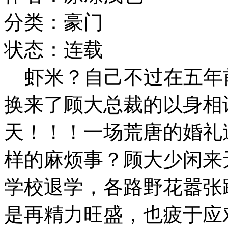
分类：豪门
状态：连载
虾米？自己不过在五年
换来了顾大总裁的以身相
天！！！一场荒唐的婚礼
样的麻烦事？顾大少闲来
学校退学，各路野花嚣张
是再精力旺盛，也疲于应