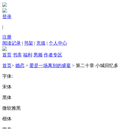
登录
|
注册
阅读记录
|
书架
|
充值
|
个人中心
首页
书库
福利
男频
作者专区
首页
>
婚恋
>
爱是一场离别的盛宴
> 第二十章 小城回忆多
字体:
宋体
黑体
微软雅黑
楷体