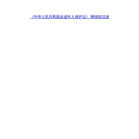
《中华人民共和国未成年人保护法》 网络防沉迷