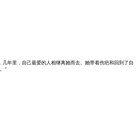
，几年里，自己最爱的人相继离她而去。她带着伤疤和回到了自
。”