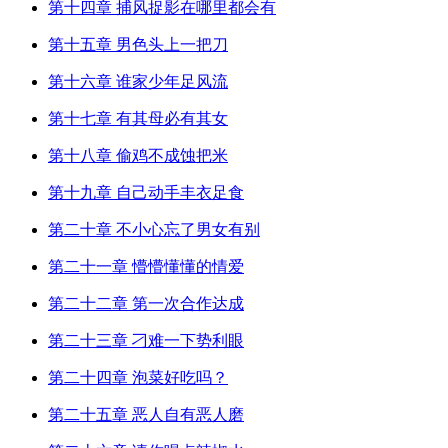
第十四章 捕风捉影在哪里都会有
第十五章 男色头上一把刀
第十六章 谁家少年足风流
第十七章 有其母必有其女
第十八章 偷鸡不成蚀把米
第十九章 自己动手丰衣足食
第二十章 不小心忘了男女有别
第二十一章 懵懵懂懂的情爱
第二十二章 第一次合作达成
第二十三章 刁难一下势利眼
第二十四章 泡菜好吃吗？
第二十五章 恶人自有恶人磨