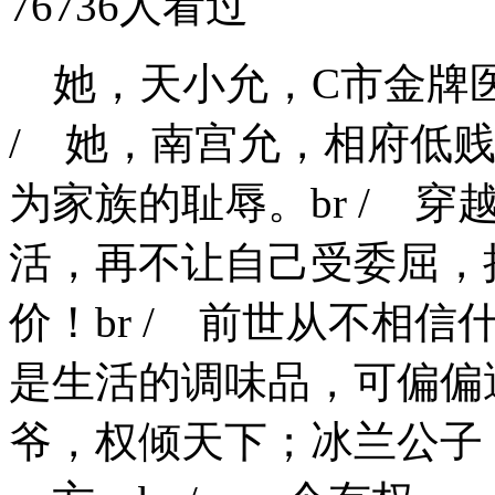
76736人看过
她，天小允，C市金牌医
/ 她，南宫允，相府低
为家族的耻辱。br / 
活，再不让自己受委屈，
价！br / 前世从不相
是生活的调味品，可偏偏遇
爷，权倾天下；冰兰公子