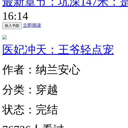
最新章节：坑深147米：
16:14
立即阅读
放入书架
医妃冲天：王爷轻点宠
作者：纳兰安心
分类：穿越
状态：完结