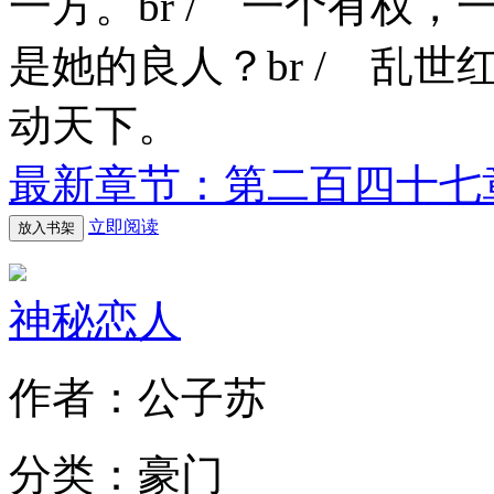
一方。br / 一个有权
是她的良人？br / 乱
动天下。
最新章节：第二百四十七
立即阅读
放入书架
神秘恋人
作者：公子苏
分类：豪门