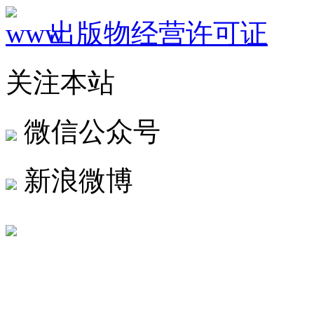
出版物经营许可证
关注本站
微信公众号
新浪微博