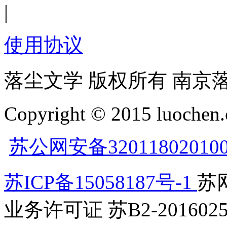
|
使用协议
落尘文学 版权所有 南京
Copyright © 2015 luochen.
苏公网安备32011802010
苏ICP备15058187号-1
苏网
业务许可证 苏B2-2016025