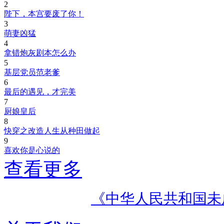
2
陛下，本宫要废了你！
3
萌妻凶猛
4
拿错炮灰剧本怎么办
5
基层党员范老爹
6
最后的遇见，才完美
7
厨娘皇后
8
快穿之改造人生从种田做起
9
喜欢你是心说的
查看更多
《中华人民共和国未